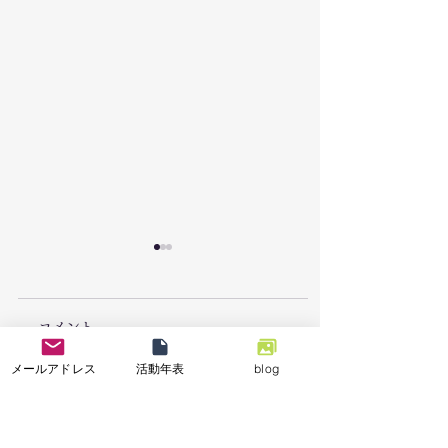
コメント
メールアドレス
活動年表
blog
7/26「栃木県足利市で
7/18能登半島地
この投稿へのコメントは利用
できなくなりました。詳細は
豪雨災害による復旧支
「石川県七尾市で
サイト所有者にお問い合わせ