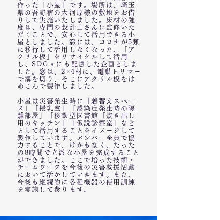
作った「小屋」です。場所は、埼玉
県の吾野宿の大河原様の敷地をお借
りして実施いたしました。床材の強
度は、専門の設計士さんに監修いた
だくことで、安心して活用できる小
屋としました。窓には、コロナが5類
に移行して活用しなくなった、「ア
クリル板」をリサイクルして活用
し、SDGｓにも配慮した企画としま
した。窓は、2×4材に、電動トリマー
で溝を切り、そこにアクリル板をは
めこんで製作しました。
小屋は災害発生時に「着替えスペー
ス」「授乳室」「感染症発生時の隔
離部屋」「移動型図書館「炊き出し
用のキッチン」「仮説診察室」など
として活用することをイメージして
製作しています。メンバー全員で協
力することで、けがもなく、たった
の8時間で立派な小屋を完成すること
ができました。ここで培った技術・
チームワークを今後の災害救援活動
において活かしていきます。また、
今後も継続的に各種機器の使用訓練
を実施して参ります。