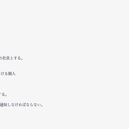
の社員とする。
だける個人
する。
を通知しなければならない。