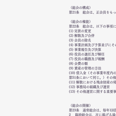
（総会の構成）
第21条 総会は、正会員をも
（総会の権能）
第22条 総会は、以下の事項
(1) 定款の変更
(2) 解散及び合併
(3) 会員の除名
(4) 事業計画及び予算並びにそ
(5) 事業報告及び決算
(6) 役員の選任及び解任
(7) 役員の職務及び報酬
(8) 会費の額
(9) 資産の管理の方法
(10) 借入金（その事業年度
第51条において同じ。）その
(11) 解散における残余財産の
(12) 事務局の組織及び運営
(13) その他運営に関する重要
（総会の開催）
第23条 通常総会は、毎年1回
2 臨時総会は、次に掲げる場