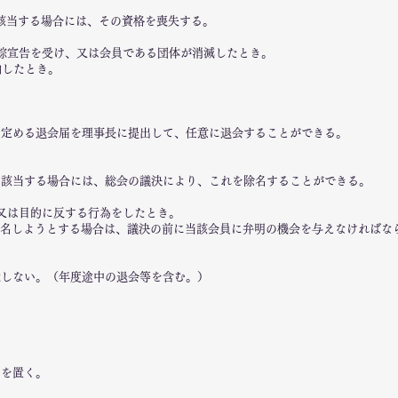
該当する場合には、その資格を喪失する。
は失踪宣告を受け、又は会員である団体が消滅したとき。
納したとき。
に定める退会届を理事長に提出して、任意に退会することができる。
に該当する場合には、総会の議決により、これを除名することができる。
、又は目的に反する行為をしたとき。
名しようとする場合は、議決の前に当該会員に弁明の機会を与えなければな
還しない。（年度途中の退会等を含む。）
員を置く。