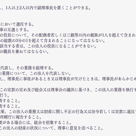
し、1人以上2人以内で副理事長を置くことができる。
会において選任する。
事の互選とする。
の役員について、その配偶者若しくは三親等以内の親族が1人を超えて含ま
の総数の3分の1を超えて含まれることになってはならない。
に該当する者は、この法人の役員になることができない。
の職員を兼ねてはならない。
を代表し、その業務を総理する。
の業務について、この法人を代表しない。
し、理事長に事故があるとき又は理事長が欠けたときは、理事長があらかじ
この定款の定め及び総会又は理事会の議決に基づき、この法人の業務を執行
行う。
監査すること。
監査すること。
査の結果、この法人の業務又は財産に関し不正の行為又は法令若しくは定款に違
所轄庁に報告すること。
必要がある場合には、総会を招集すること。
又はこの法人の財産の状況について、理事に意見を述べること。