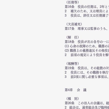
（任期等）
第16条 役員の任期は、2年
2 補欠のため、又は増員によ
3 役員は、辞任又は任期満了
（欠員補充）
第17条 理事又は監事のうち
（解 任）
第18条 役員が次の各号の一
(1) 心身の故障のため、職務
(2) 職務上の義務違反その
2 前項の規定により役員を解
（報酬等）
第19条 役員は、その総数の
2 役員には、その職務を執行
3 前2項に関し必要な事項は
第4章 会 議
（種 別）
第20条 この法人の会議は、
2 総会は、通常総会及び臨時