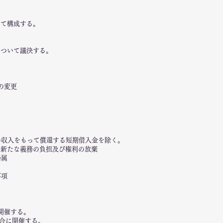
って構成する。
について議決する。
の変更
内の収入をもって償還する短期借入金を除く。
他新たな義務の負担及び権利の放棄
帰属
事項
開催する。
合に開催する。