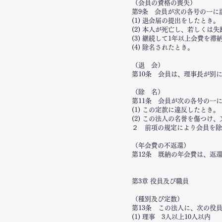
（会員の資格の喪失）
第9条 会員が次の各号の一に
(1) 退会届の提出をしたとき。
(2) 本人が死亡し、若しく
(3) 継続して1年以上会費を滞
(4) 除名されたとき。
（退 会）
第10条 会員は、理事長が別
（除 名）
第11条 会員が次の各号の一
(1) この定款に違反したとき。
(2) この法人の名誉を傷つけ
２ 前項の規定により会員を除
（年会費の不返還）
第12条 既納の年会費は、返
第3章 役員及び職員
（種別及び定数）
第13条 この法人に、次の役
(1) 理事 3人以上10人以内