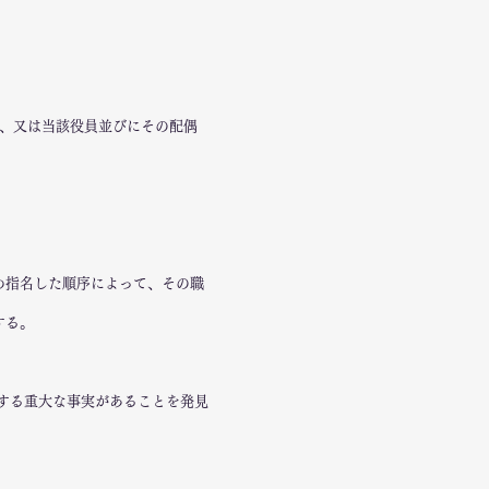
れ、又は当該役員並びにその配偶
め指名した順序によって、その職
する。
反する重大な事実があることを発見