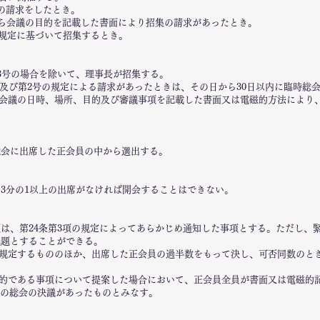
集の請求をしたとき。
上から会議の目的を記載した書面により招集の請求があったとき。
号の規定に基づいて招集するとき。
第3号の場合を除いて、理事長が招集する。
号及び第2号の規定による請求があったときは、その日から30日以内に臨時総
会議の日時、場所、目的及び審議事項を記載した書面又は電磁的方法により
総会に出席した正会員の中から選出する。
の3分の1以上の出席がなければ開会することはできない。
項は、第24条第3項の規定によってあらかじめ通知した事項とする。ただし、
議題とすることができる。
規定するもののほか、出席した正会員の過半数をもって決し、可否同数のと
的である事項について提案した場合において、正会員全員が書面又は電磁的
の総会の決議があったものとみなす。