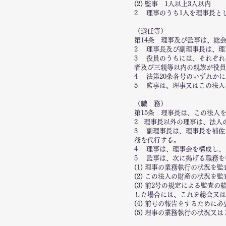
(2) 監事 1人以上3人以内
2 理事のうち1人を理事長と
（選任等）
第14条 理事及び監事は、総
2 理事長及び副理事長は、理
3 役員のうちには、それぞれ
者及び三親等以内の親族が役員
4 法第20条各号のいずれか
5 監事は、理事又はこの法人
（職 務）
第15条 理事長は、この法人
2 理事長以外の理事は、法人
3 副理事長は、理事長を補佐
務を代行する。
4 理事は、理事会を構成し、
5 監事は、次に掲げる職務を
(1) 理事の業務執行の状況を
(2) この法人の財産の状況を
(3) 前2号の規定による監
した場合には、これを総会又は
(4) 前号の報告をするために
(5) 理事の業務執行の状況