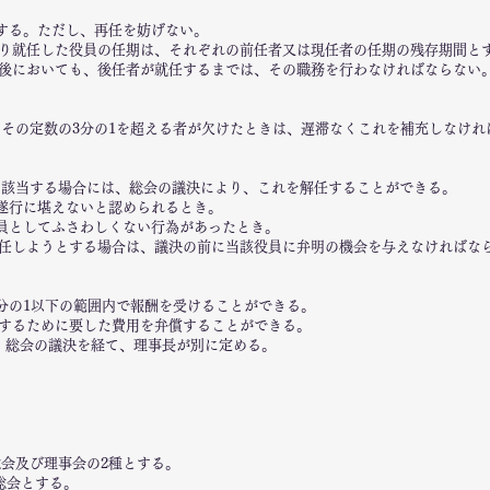
とする。ただし、再任を妨げない。
り就任した役員の任期は、それぞれの前任者又は現任者の任期の残存期間と
後においても、後任者が就任するまでは、その職務を行わなければならない
、その定数の3分の1を超える者が欠けたときは、遅滞なくこれを補充しなけれ
に該当する場合には、総会の議決により、これを解任することができる。
の遂行に堪えないと認められるとき。
他役員としてふさわしくない行為があったとき。
任しようとする場合は、議決の前に当該役員に弁明の機会を与えなければな
3分の1以下の範囲内で報酬を受けることができる。
するために要した費用を弁償することができる。
、総会の議決を経て、理事長が別に定める。
総会及び理事会の2種とする。
総会とする。