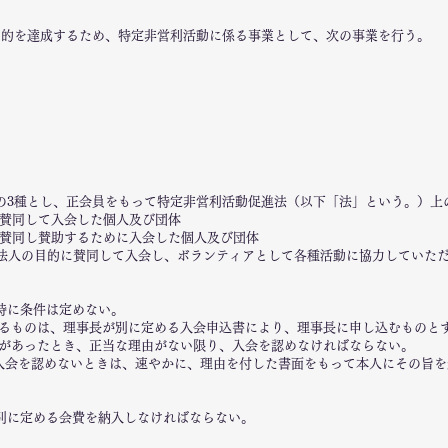
目的を達成するため、特定非営利活動に係る事業として、次の事業を行う。
の3種とし、正会員をもって特定非営利活動促進法（以下「法」という。）上
に賛同して入会した個人及び団体
的に賛同し賛助するために入会した個人及び団体
の法人の目的に賛同して入会し、ボランティアとして各種活動に協力していた
特に条件は定めない。
るものは、理事長が別に定める入会申込書により、理事長に申し込むものと
があったとき、正当な理由がない限り、入会を認めなければならない。
入会を認めないときは、速やかに、理由を付した書面をもって本人にその旨
別に定める会費を納入しなければならない。