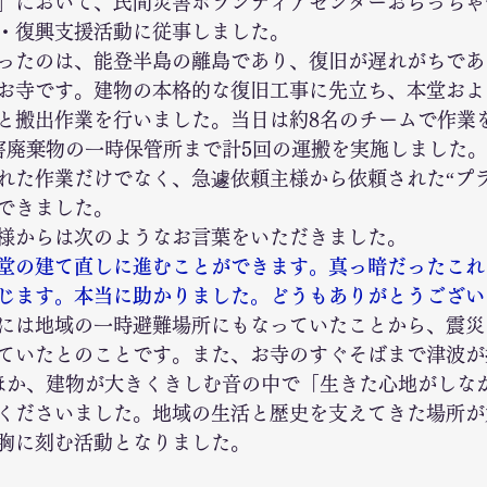
」において、民間災害ボランティアセンターおらっちゃ
・復興支援活動に従事しました。 
ったのは、能登半島の離島であり、復旧が遅れがちであ
お寺です。建物の本格的な復旧工事に先立ち、本堂およ
と搬出作業を行いました。当日は約8名のチームで作業
害廃棄物の一時保管所まで計5回の運搬を実施しました
れた作業だけでなく、急遽依頼主様から依頼された“プラ
できました。 
様からは次のようなお言葉をいただきました。 
堂の建て直しに進むことができます。真っ暗だったこれ
じます。本当に助かりました。どうもありがとうござい
には地域の一時避難場所にもなっていたことから、震災当
ていたとのことです。また、お寺のすぐそばまで津波が
ほか、建物が大きくきしむ音の中で「生きた心地がしな
くださいました。地域の生活と歴史を支えてきた場所が
胸に刻む活動となりました。 