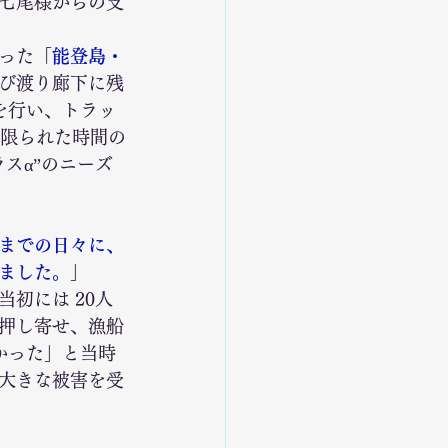
七尾様からの支
った「
能登島・
び渡り廊下に残
を行い、トラッ
。限られた時間の
スα”のニーズ
までの日々に、
ました。
」 
初には 20人
押し寄せ、漁船
かった」と当時
大きな被害を受