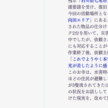
残る「
石川県七尾市
援要請を受け、復旧
今回の活動場所とな
向田エリア
」にある
された物品の仕分け
ク2台を用いて、災
中でしたが、依頼さ
にも対応することが
作業終了後、依頼主
「
これでようやく本
光が差したように感
このお寺は、水害時
ほどの住民が避難し
が3隻流されてきた
の状況をお話しして
けた現実を、改めて