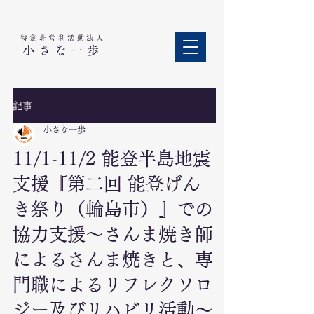
特定非営利活動法人​
小さな一歩
記事
小さな一歩
11/1-11/2 能登半島地震
支援『第二回 能登げん
き祭り（輪島市）』での
協力支援～さんま焼き師
によるさんま焼きと、専
門職によるリフレクソロ
ジー及びリハビリ活動～