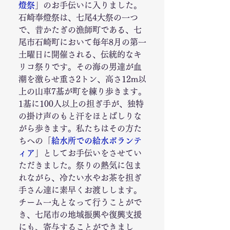
燈祭
」のお手伝いに入りました。
石崎奉燈祭は、七尾4大祭の一つ
で、昔かたぎの漁師町である、七
尾市石崎町において毎年8月の第一
土曜日に開催される、伝統的なキ
リコ祭りです。その海の男達が血
潮を激らせ重さ2トン、高さ12m以
上の山車7基が町を練り歩きます。
1基に100人以上の担ぎ手が、独特
の掛け声のもと汗をほとばしりな
がら歩きます。私たちはその方た
ちへの「
給水所での給水ボランテ
ィア
」としてお手伝いをさせてい
ただきました。祭りの熱気に包ま
れながら、冷たい水やお茶を担ぎ
手さん達に素早くお渡しします。
チーム一丸となって行うことがで
き、七尾市の地域振興や復興支援
にも、寄与することができまし