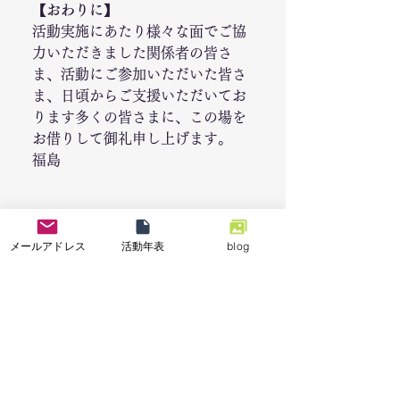
【おわりに】
活動実施にあたり様々な面でご協
力いただきました関係者の皆さ
ま、活動にご参加いただいた皆さ
ま、日頃からご支援いただいてお
ります多くの皆さまに、この場を
お借りして御礼申し上げます。
福島
◆
掲載している写真は個人情報に
留意し、名札の氏名をぼかすなど
メールアドレス
活動年表
blog
の対応をしております。
◆
今回の活動メンバー（役員等を
除く）　⇒　
こちらから
◆
これまでの活動年表　⇒　
こち
らから