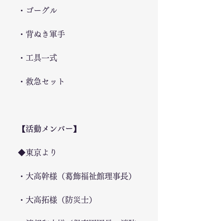
・ゴーグル
・背ぬき軍手
・工具一式
・救急セット
【活動メンバー】
◆東京より
・大高幹様（葛飾福祉館理事長）
・大高拓様（防災士）