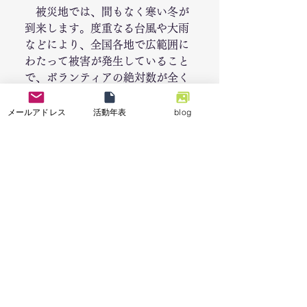
　被災地では、間もなく寒い冬が
到来します。度重なる台風や大雨
などにより、全国各地で広範囲に
わたって被害が発生していること
で、ボランティアの絶対数が全く
足りておりません。令和最初のお
正月をご自宅で過ごせない方も出
メールアドレス
活動年表
blog
てきます。男女や年齢を問わず、
一人でも多くの人の力が必要で
す！！みなさまの周囲の方々に
も、できる限りお声がけいただ
き、1日だけでもいいので、被災さ
れた方々のために、お時間を作っ
ていただけましたら幸いです。車
はこちらで手配し、必要な機材も
可能な限りこちらで準備いたしま
す。交通費ももちろん、こちらで
可能な限り対応いたします！とに