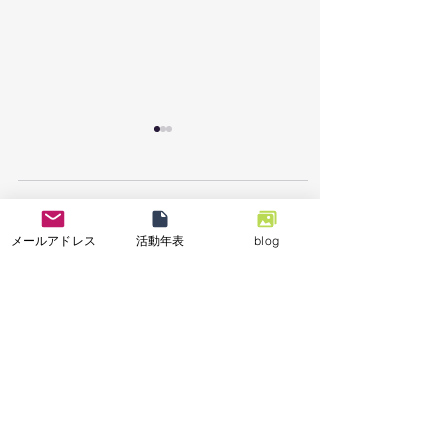
コメント
メールアドレス
活動年表
blog
7/26「栃木県足利市で
7/18能登半島地
コメントを追加…
豪雨災害による復旧支
「石川県七尾市で
援活動を実施しまし
業の復興支援活動
た。」