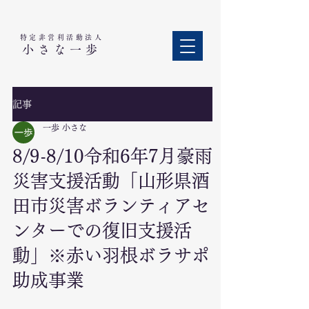
特定非営利活動法人​
小さな一歩
記事
一歩 小さな
8/9-8/10令和6年7月豪雨
災害支援活動「山形県酒
田市災害ボランティアセ
ンターでの復旧支援活
動」※赤い羽根ボラサポ
助成事業