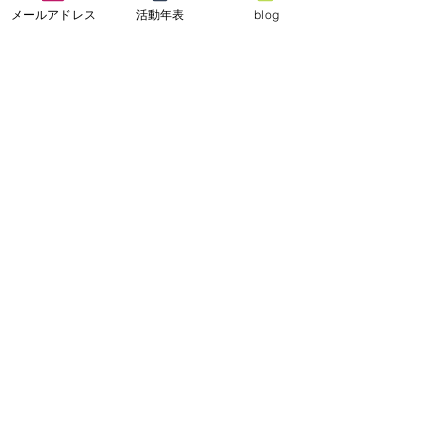
ます。
メールアドレス
活動年表
blog
◆今回の活動メンバー（役員等を
除く）　⇒　
こちらから
コメント