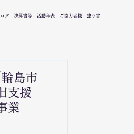
ブログ
決算書等
活動年表
ご協力者様
独り言
「輪島市
旧支援
事業