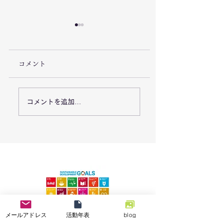
コメント
7/26「栃木県足利市で
7/18能登半島地
コメントを追加…
豪雨災害による復旧支
「石川県七尾市で
援活動を実施しまし
業の復興支援活動
た。」
メールアドレス
活動年表
blog