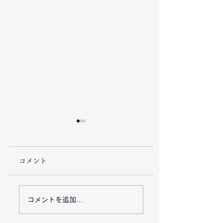
コメント
7/26「栃木県足利市で
7/18能登半島地
コメントを追加…
豪雨災害による復旧支
「石川県七尾市で