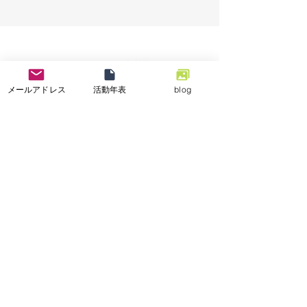
援活動を実施しまし
業の復興支援活動
た。」
メールアドレス
活動年表
blog
特定非営利活動法人
小さな一歩
ホーム
ブログ
救援活動
写真アルバム