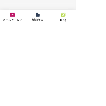
7/26「栃木県足利市で
7/18能登半島地
コメントを追加…
メールアドレス
活動年表
blog
豪雨災害による復旧支
「石川県七尾市で
援活動を実施しまし
業の復興支援活動
た。」
特定非営利活動法人
小さな一歩