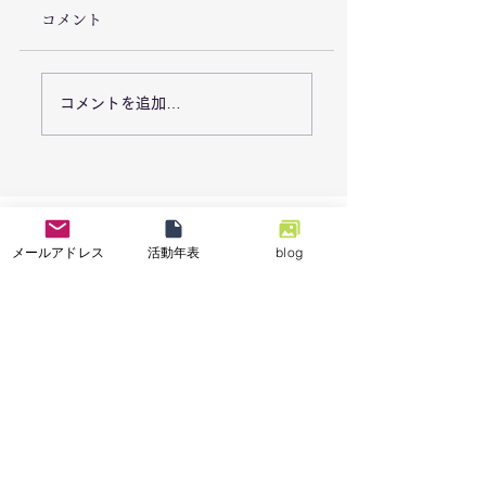
コメント
7/26「栃木県足利市で
7/18能登半島地
コメントを追加…
豪雨災害による復旧支
「石川県七尾市で
援活動を実施しまし
業の復興支援活動
た。」
メールアドレス
活動年表
blog