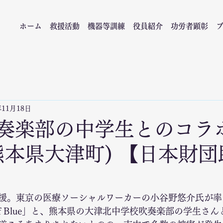
ホーム
救援活動
機器等訓練
役員紹介
功労者顕彰
年11月18日
8 吹奏楽部の中学生とのコラ
熊本県大津町) 【日本財
援。東京の医療ソーシャルワーカーの小谷野悠介氏が率
 of Blue」と、熊本県の大津北中学校吹奏楽部の学生さ