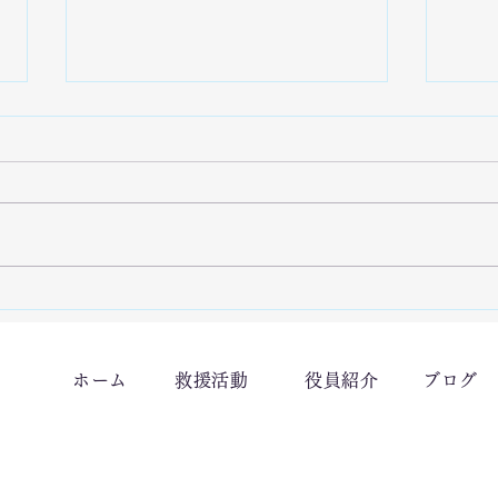
7/26「栃木県足利市で豪雨災
7/
害による復旧支援活動を実施
県七
ホーム
救援活動
役員紹介
ブログ
しました。」
活動