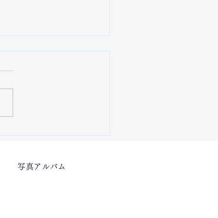
18能登半島地震支援「石川
尾市での産業の復興支援
写真アルバム
」