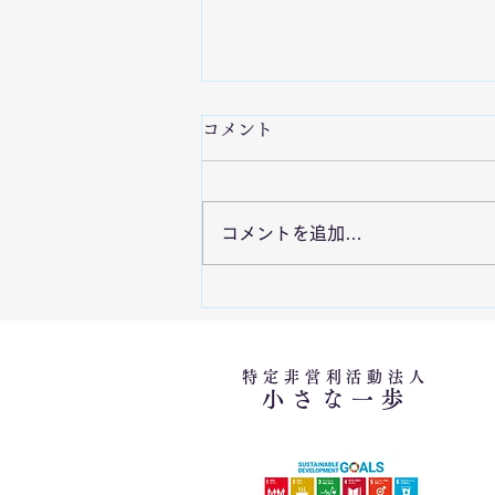
7/29 令和8年熊本地震の発生
コメント
を受けて
令和8年熊本地震により被災され
コメントを追加…
た皆さまに心よりお見舞い申し上
げます。当法人では現在、関係機
関や現地支援団体との情報共有を
行いながら被災状況の把握に努め
ています。現時点では救命・安全
確保や生活基盤の確保を最優先と
特定非営利活動法人
小さな一歩
し、今後は公設の災害ボランティ
アセンターの開設状況や現地ニー
ズを確認したうえで、適切な支援
活動を実施してまいります。