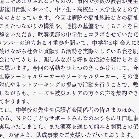
道こそあまりされないものの、市内で多数の被害が発生
害復旧活動において、中学生・高校生・大学生などの学
ものとなっています。今回は病院や福祉施設などの福祉
こえたつながりの構築や、連携の基盤をつくることを目
解をいただき、吹奏楽部の中学生とコラボさせていただ
lue」のメンバーの迫力ある４重奏を聞いて、中学生が社会人
続けながら社会に貢献する活動を実際にしている姿を肌
会にでてからも、楽しみながら好きな活動を続けられる
に思います。今回の活動をひとつのきっかけとして、今
医療ソーシャルワーカーやソーシャルワーカー、その他
対応やネットワーキングの視点で活動を行うことで、敷
しながらも、ニーズや被災エリアの方々の声を集約でき
ております。
ては、中学校の先生や保護者会関係者の皆さまのほか、
ある、ＮＰＯ子どもサポートみんなのおうちの江口理事
実現いたしました。また演奏を通じて熊本と関東との架
f Blue」の皆さま、助成事業でご支援いただいております