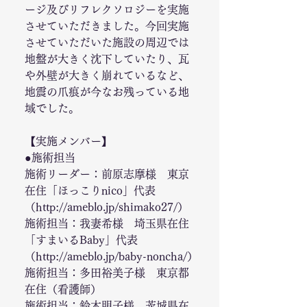
ージ及びリフレクソロジーを実施
させていただきました。今回実施
させていただいた施設の周辺では
地盤が大きく沈下していたり、瓦
や外壁が大きく崩れているなど、
地震の爪痕が今なお残っている地
域でした。
【実施メンバー】
●施術担当
施術リーダー：前原志摩様　東京
在住「ほっこりnico」代表　
（http://ameblo.jp/shimako27/）
施術担当：我妻希様　埼玉県在住
「すまいるBaby」代表　
（http://ameblo.jp/baby-noncha/）
施術担当：多田裕美子様　東京都
在住（看護師）
施術担当：鈴木明子様　茨城県在