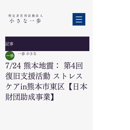
特定非営利活動法人​
小さな一歩
記事
一歩 小さな
7/24 熊本地震： 第4回
復旧支援活動 ストレス
ケアin熊本市東区【日本
財団助成事業】