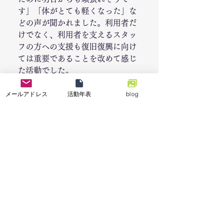
す」「体がとても軽くなった」な
どの声が聞かれました。利用者だ
けでなく、利用者を支えるスタッ
フの方への支援も復旧復興に向け
ては重要であることを改めて感じ
た活動でした。
メールアドレス
活動年表
blog
【さいごに】
今回の活動に参加協力して下さっ
た前原様・我妻様・多田様・鈴木
様・福島様、そして現地でご協力
いただきましたNPO法人おーさぁ
の皆さま、募金活動等でご協力い
ただきました個人・団体のみなさ
ま、活動に対して助成いただきま
した日本財団様、誠にありがとう
ございました。引き続き皆さまの
温かいご支援をどうぞよろしくお