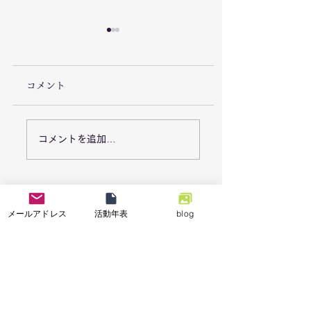
コメント
7/26「栃木県足利市で
7/18能登半島地
コメントを追加…
豪雨災害による復旧支
「石川県七尾市で
援活動を実施しまし
業の復興支援活動
た。」
メールアドレス
活動年表
blog