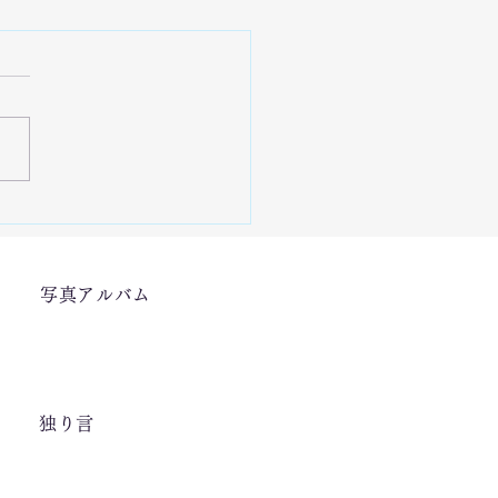
18能登半島地震支援「石川
尾市での産業の復興支援
写真アルバム
」
独り言