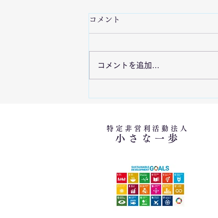
7/29 令和8年熊本地震の発生
コメント
を受けて
令和8年熊本地震により被災され
コメントを追加…
た皆さまに心よりお見舞い申し上
げます。当法人では現在、関係機
関や現地支援団体との情報共有を
行いながら被災状況の把握に努め
ています。現時点では救命・安全
確保や生活基盤の確保を最優先と
特定非営利活動法人
小さな一歩
し、今後は公設の災害ボランティ
アセンターの開設状況や現地ニー
ズを確認したうえで、適切な支援
活動を実施してまいります。