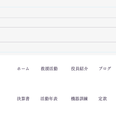
7/26「栃木県足利市で豪雨災
7/
害による復旧支援活動を実施
県七
ホーム
救援活動
役員紹介
ブログ
しました。」
活動
決算書
活動年表
​機器訓練
定款