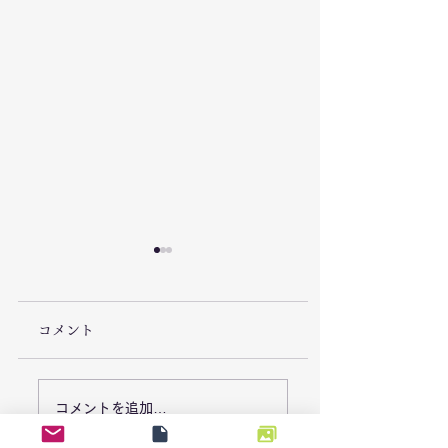
コメント
7/26「栃木県足利市で
7/18能登半島地
コメントを追加…
豪雨災害による復旧支
「石川県七尾市で