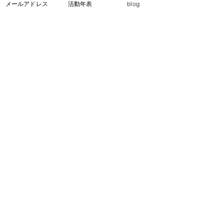
メールアドレス
活動年表
blog
援活動を実施しまし
業の復興支援活動
た。」
特定非営利活動法人
小さな一歩
ホーム
ブログ
救援活動
写真アルバム