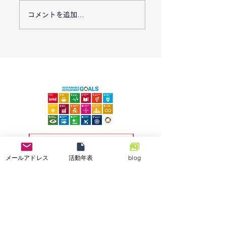
7/26「栃木県足利市で
7/18能登半島地
コメントを追加…
豪雨災害による復旧支
「石川県七尾市で
援活動を実施しまし
業の復興支援活動
た。」
メールアドレス
活動年表
blog
特定非営利活動法人
小さな一歩