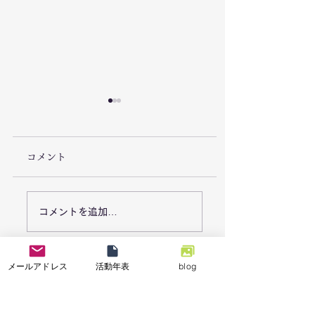
コメント
7/26「栃木県足利市で
7/18能登半島地
コメントを追加…
豪雨災害による復旧支
「石川県七尾市で
援活動を実施しまし
業の復興支援活動
メールアドレス
活動年表
blog
た。」