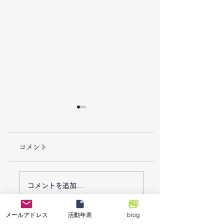
コメント
7/26「栃木県足利市で
7/18能登半島地
コメントを追加…
豪雨災害による復旧支
「石川県七尾市で
メールアドレス
活動年表
blog
援活動を実施しまし
業の復興支援活動