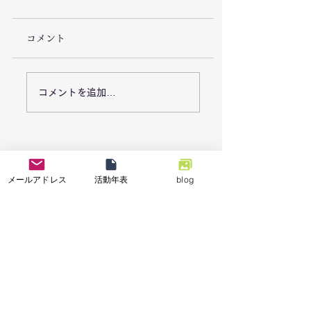
コメント
7/26「栃木県足利市で
7/18能登半島地
コメントを追加…
豪雨災害による復旧支
「石川県七尾市で
援活動を実施しまし
業の復興支援活動
た。」
メールアドレス
活動年表
blog