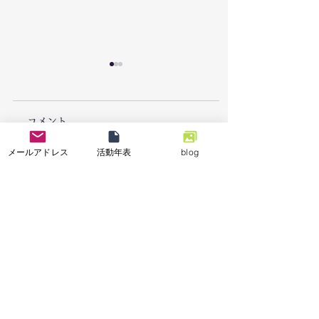
コメント
メールアドレス
活動年表
blog
7/26「栃木県足利市で
7/18能登半島地
コメントを追加…
豪雨災害による復旧支
「石川県七尾市で
援活動を実施しまし
業の復興支援活動
た。」