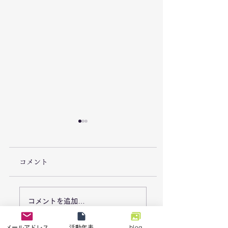
コメント
7/26「栃木県足利市で
7/18能登半島地
コメントを追加…
豪雨災害による復旧支
「石川県七尾市で
メールアドレス
活動年表
blog