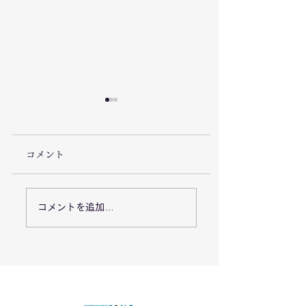
コメント
7/26「栃木県足利市で
7/18能登半島地
コメントを追加…
豪雨災害による復旧支
「石川県七尾市で
援活動を実施しまし
業の復興支援活動
た。」