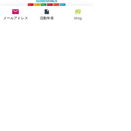
メールアドレス
活動年表
blog
特定非営利活動法人
小さな一歩
ホーム
ブログ
救援活動
写真アルバム
​機器訓練
決算書
役員紹介
定款
活動年表
独り言