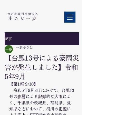
特定非営利活動法人​
小さな一歩
記事
一歩 小さな
【台風13号による豪雨災
害が発生しました】令和
5年9月
【第1報 9/10】
　令和5年9月8日にかけて、台風13
号の影響による記録的な大雨によ
り、千葉県や茨城県、福島県、愛
知県などにおいて、河川の氾濫に