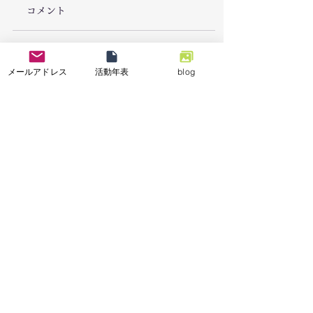
コメント
7/26「栃木県足利市で
7/18能登半島地
コメントを追加…
メールアドレス
活動年表
blog
豪雨災害による復旧支
「石川県七尾市で
援活動を実施しまし
業の復興支援活動
た。」
特定非営利活動法人