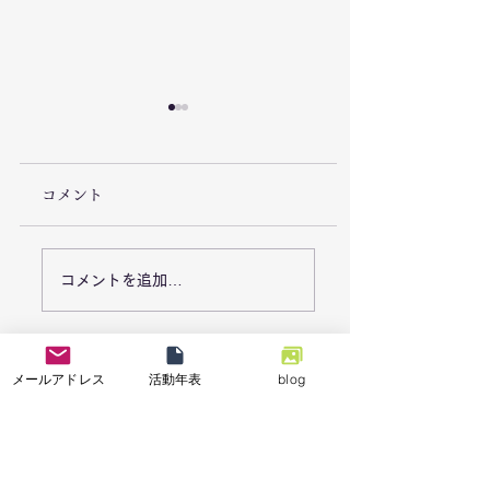
コメント
7/26「栃木県足利市で
7/18能登半島地
コメントを追加…
豪雨災害による復旧支
「石川県七尾市で
援活動を実施しまし
業の復興支援活動
メールアドレス
活動年表
blog
た。」